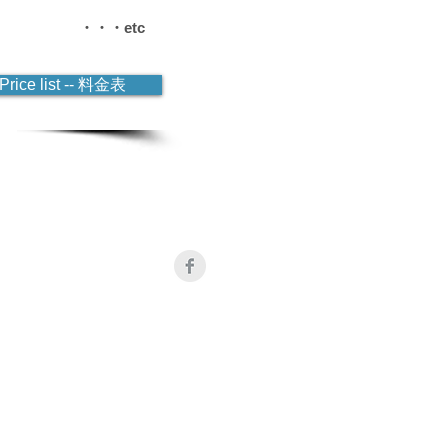
素材
・・・etc
Price list -- 料金表