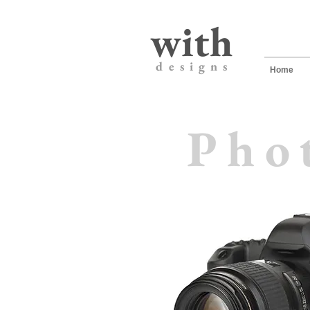
with
d e s i g n s
Home
Pho