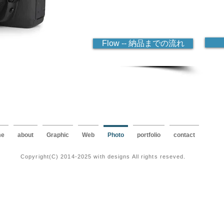
宣材
商品
店舗
写真
Flow -- 納品までの流れ
e
about
Graphic
Web
Photo
portfolio
contact
Copyright(C) 2014-2025 with designs All rights reseved
.