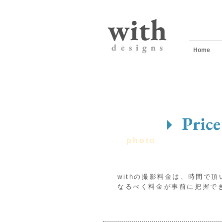
with
d e s i g n s
Home
P
Price
photo
withの撮影料金は、時間で
なるべく料金が事前に把握で